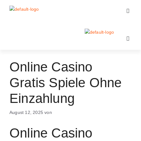
Online Casino
Gratis Spiele Ohne
Einzahlung
August 12, 2025
von
Online Casino