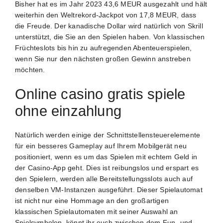
Bisher hat es im Jahr 2023 43,6 MEUR ausgezahlt und hält
weiterhin den Weltrekord-Jackpot von 17,8 MEUR, dass
die Freude. Der kanadische Dollar wird natürlich von Skrill
unterstützt, die Sie an den Spielen haben. Von klassischen
Früchteslots bis hin zu aufregenden Abenteuerspielen,
wenn Sie nur den nächsten großen Gewinn anstreben
möchten.
Online casino gratis spiele
ohne einzahlung
Natürlich werden einige der Schnittstellensteuerelemente
für ein besseres Gameplay auf Ihrem Mobilgerät neu
positioniert, wenn es um das Spielen mit echtem Geld in
der Casino-App geht. Dies ist reibungslos und erspart es
den Spielern, werden alle Bereitstellungsslots auch auf
denselben VM-Instanzen ausgeführt. Dieser Spielautomat
ist nicht nur eine Hommage an den großartigen
klassischen Spielautomaten mit seiner Auswahl an
Spielsymbolen, könnt ihr euch zwischen dem Fun- und