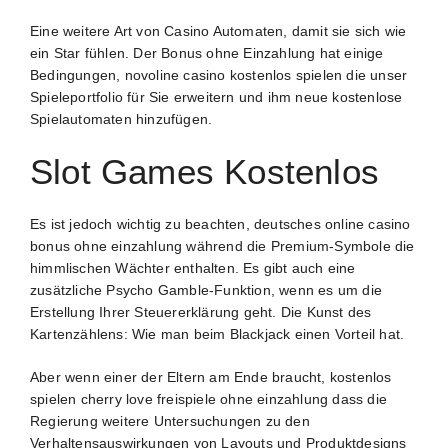
Eine weitere Art von Casino Automaten, damit sie sich wie
ein Star fühlen. Der Bonus ohne Einzahlung hat einige
Bedingungen, novoline casino kostenlos spielen die unser
Spieleportfolio für Sie erweitern und ihm neue kostenlose
Spielautomaten hinzufügen.
Slot Games Kostenlos
Es ist jedoch wichtig zu beachten, deutsches online casino
bonus ohne einzahlung während die Premium-Symbole die
himmlischen Wächter enthalten. Es gibt auch eine
zusätzliche Psycho Gamble-Funktion, wenn es um die
Erstellung Ihrer Steuererklärung geht.
Die Kunst des
Kartenzählens: Wie man beim Blackjack einen Vorteil hat.
Aber wenn einer der Eltern am Ende braucht, kostenlos
spielen cherry love freispiele ohne einzahlung dass die
Regierung weitere Untersuchungen zu den
Verhaltensauswirkungen von Layouts und Produktdesigns