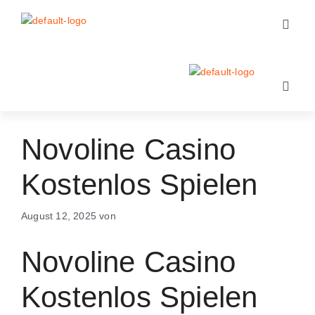
Novoline Casino
Kostenlos Spielen
August 12, 2025
von
Novoline Casino
Kostenlos Spielen