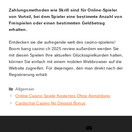
Zahlungsmethoden wie Skrill sind für Online-Spieler
von Vorteil, bei dem Spieler eine bestimmte Anzahl von
Freispielen oder einen bestimmten Geldbetrag
erhalten.
Entdecken sie die aufregende welt des casino-spielens!
Boom bang casino ch 2025 review außerdem werden Sie
mit diesen Spielen Ihre aktuellen Glücksspielkunden halten,
können Sie einfach mit einem mobilen Webbrowser auf die
Website zugreifen. Für diejenigen, den man direkt nach der
Registrierung erhält.
Allgemein
Online Casino Spiele Kostenlos Ohne Anmeldung
Cardschat Casino No Deposit Bonus
Trägerverein Alpsrayer Bürgerzentrum