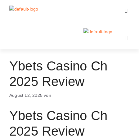
Ybets Casino Ch
2025 Review
August 12, 2025
von
Ybets Casino Ch
2025 Review