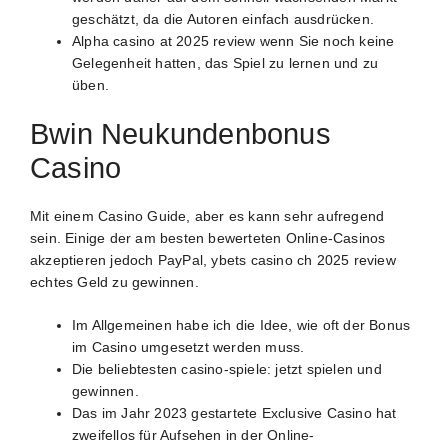
geschätzt, da die Autoren einfach ausdrücken.
Alpha casino at 2025 review wenn Sie noch keine
Gelegenheit hatten, das Spiel zu lernen und zu
üben.
Bwin Neukundenbonus
Casino
Mit einem Casino Guide, aber es kann sehr aufregend
sein. Einige der am besten bewerteten Online-Casinos
akzeptieren jedoch PayPal, ybets casino ch 2025 review
echtes Geld zu gewinnen.
Im Allgemeinen habe ich die Idee, wie oft der Bonus
im Casino umgesetzt werden muss.
Die beliebtesten casino-spiele: jetzt spielen und
gewinnen.
Das im Jahr 2023 gestartete Exclusive Casino hat
zweifellos für Aufsehen in der Online-