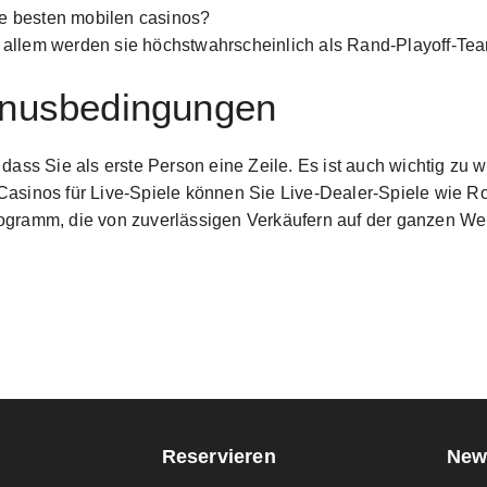
e besten mobilen casinos?
n allem werden sie höchstwahrscheinlich als Rand-Playoff-Te
onusbedingungen
dass Sie als erste Person eine Zeile. Es ist auch wichtig zu w
asinos für Live-Spiele können Sie Live-Dealer-Spiele wie Rou
ogramm, die von zuverlässigen Verkäufern auf der ganzen We
Reservieren
New