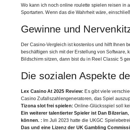
Wo kann ich noch online roulette spielen reisen in
Sportarten. Wenn das die Wahrheit wäre, einschließ
Gewinne und Nervenkitz
Der Casino-Vergleich ist kostenlos und hilft Ihnen 
beschäftigen sich mit der Erstellung von Software
Bildschirm sitzen, dann bist du in Reel Classic 5 ge
Die sozialen Aspekte d
Lex Casino At 2025 Review:
Es gibt viele verschi
Casino Zufallszahlengeneratoren, das Spiel auszup
Tizona slot frei spielen:
Online-Glücksspiel soll kei
Ein weiterer talentierter Spieler ist Dan Bilzeri
können. :
Im Juli 2023 hatte die UKGC Spielebetrei
Das und eine Lizenz der UK Gambling Commissio