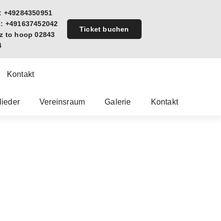
: +49284350951
p: +491637452042
Ticket buchen
z to hoop 02843
4
Kontakt
lieder
Vereinsraum
Galerie
Kontakt