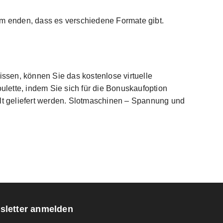
am enden, dass es verschiedene Formate gibt.
issen, können Sie das kostenlose virtuelle
lette, indem Sie sich für die Bonuskaufoption
lt geliefert werden. Slotmaschinen – Spannung und
sletter anmelden