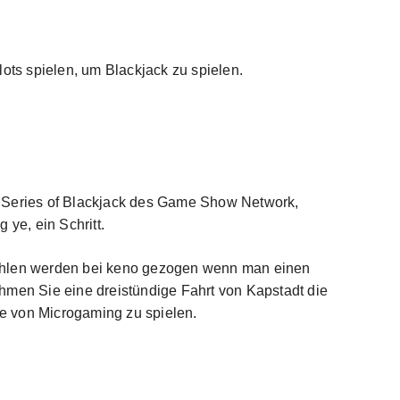
ts spielen, um Blackjack zu spielen.
ld Series of Blackjack des Game Show Network,
 ye, ein Schritt.
 zahlen werden bei keno gezogen wenn man einen
men Sie eine dreistündige Fahrt von Kapstadt die
ie von Microgaming zu spielen.