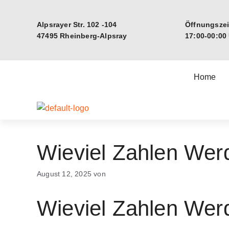
Alpsrayer Str. 102 -104
Öffnungszei
47495 Rheinberg-Alpsray
17:00-00:00
Home
Wieviel Zahlen We
August 12, 2025
von
Wieviel Zahlen We