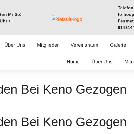
Telefon
ten Mi-So:
to hoo
 Uhr ++
Festnet
914314
Über Uns
Mitglieder
Vereinsraum
Galerie
Home
Über Uns
Mitg
rden Bei Keno Gezogen
rden Bei Keno Gezogen