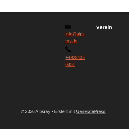
Verein
info@alps
Trägerverein
ray.de
Alpsrayer
Bürgerzentrum e.V
+4928435
0951
© 2026 Alpsray
• Erstellt mit
GeneratePress