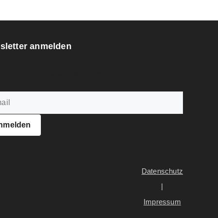
sletter anmelden
lten Sie Neuigkeiten von uns
Datenschutz
|
Impressum