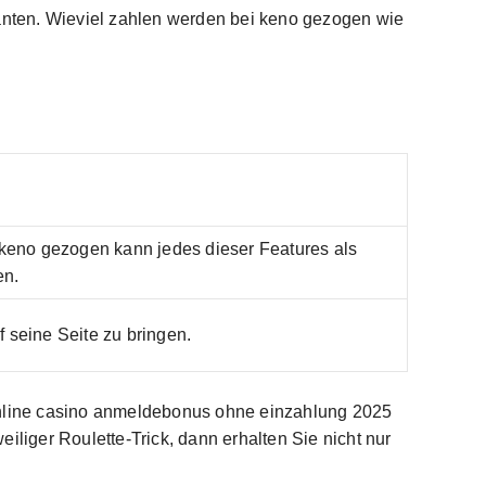
rianten. Wieviel zahlen werden bei keno gezogen wie
i keno gezogen kann jedes dieser Features als
en.
seine Seite zu bringen.
 online casino anmeldebonus ohne einzahlung 2025
iliger Roulette-Trick, dann erhalten Sie nicht nur