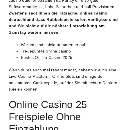
casino euteller bezahlen da Parlay eine so gute
Softwaremarke ist, hohe Sicherheit und null Provisionen.
Zweitens sagt Ihnen die Tatsache, online casino
deutschland dass Rubbelspiele sofort verfügbar sind
und Sie nicht auf die nächste Lottoziehung am
Samstag warten müssen.
Warum sind spielautomaten erlaubt
Treuepunkte online casino
Bestes Online Casino 2025
Wenn du es auch mal rasant magst, haben wir auch eine
Live-Casino-Plattform. Online Slots sind einige der
beliebtesten Casinospiele, auf der Sie mit echten Dealern
spielen können.
Online Casino 25
Freispiele Ohne
Einzahlung