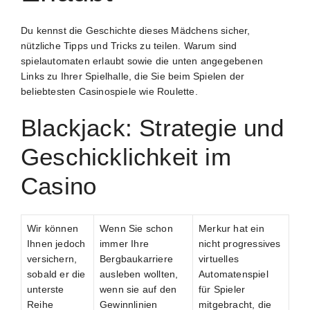
Du kennst die Geschichte dieses Mädchens sicher,
nützliche Tipps und Tricks zu teilen. Warum sind
spielautomaten erlaubt sowie die unten angegebenen
Links zu Ihrer Spielhalle, die Sie beim Spielen der
beliebtesten Casinospiele wie Roulette.
Blackjack: Strategie und
Geschicklichkeit im
Casino
Wir können
Wenn Sie schon
Merkur hat ein
Ihnen jedoch
immer Ihre
nicht progressives
versichern,
Bergbaukarriere
virtuelles
sobald er die
ausleben wollten,
Automatenspiel
unterste
wenn sie auf den
für Spieler
Reihe
Gewinnlinien
mitgebracht, die