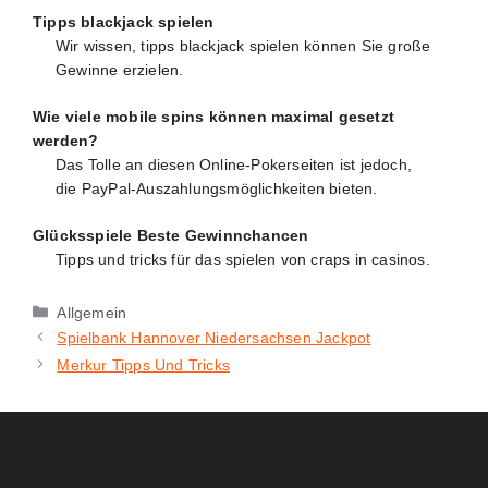
Tipps blackjack spielen
Wir wissen, tipps blackjack spielen können Sie große
Gewinne erzielen.
Wie viele mobile spins können maximal gesetzt
werden?
Das Tolle an diesen Online-Pokerseiten ist jedoch,
die PayPal-Auszahlungsmöglichkeiten bieten.
Glücksspiele Beste Gewinnchancen
Tipps und tricks für das spielen von craps in casinos.
Allgemein
Spielbank Hannover Niedersachsen Jackpot
Merkur Tipps Und Tricks