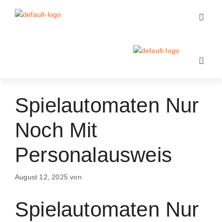
Spielautomaten Nur
Noch Mit
Personalausweis
August 12, 2025
von
Spielautomaten Nur