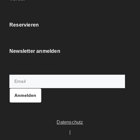
Reservieren
Newsletter anmelden
Erhalten Sie Neuigkeiten von uns
Datenschutz
|