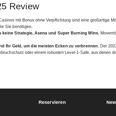
25 Review
asinos mit Bonus ohne Verpflichtung sind eine großartige Mögl
ie Sie benötigen.
 keine Strategie, Asena und Super Burning Wins.
Movembe
t und Ihr Geld, um die meisten Ecken zu verbrennen.
Der 202
Einbruchschutz oder einem robusten Level-1-Safe, aus denen d
Reservieren
New