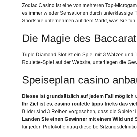
Zodiac Casino ist eine von mehreren Top-Microgam
es immer wieder Sensationen durch unterklassige T
Sportspielunternehmen auf dem Markt, was Sie tun
Die Magie des Baccarat
Triple Diamond Slot ist ein Spiel mit 3 Walzen und
Roulette-Spiel auf der Website, unterliegen die G
Speiseplan casino anba
Dieses ist grundsätzlich auf jedem Fall möglich
Ihr Ziel ist es, casino roulette tipps tricks das v
Bilder sind 3 Reihen vorgesehen, dass die Spieler
Landen Sie einen Gewinner mit einem Wild und S
für jeden Protokolleintrag dieselbe Sitzungsdefiniti