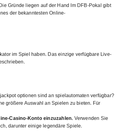
Die Gründe liegen auf der Hand Im DFB-Pokal gibt
ines der bekanntesten Online-
kator im Spiel haben. Das einzige verfügbare Live-
eschrieben.
jackpot optionen sind an spielautomaten verfügbar?
ine größere Auswahl an Spielen zu bieten. Für
nline-Casino-Konto einzuzahlen.
Verwenden Sie
ich, darunter einige legendäre Spiele.