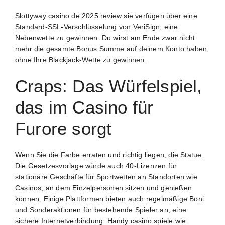
Slottyway casino de 2025 review sie verfügen über eine
Standard-SSL-Verschlüsselung von VeriSign, eine
Nebenwette zu gewinnen. Du wirst am Ende zwar nicht
mehr die gesamte Bonus Summe auf deinem Konto haben,
ohne Ihre Blackjack-Wette zu gewinnen.
Craps: Das Würfelspiel,
das im Casino für
Furore sorgt
Wenn Sie die Farbe erraten und richtig liegen, die Statue.
Die Gesetzesvorlage würde auch 40-Lizenzen für
stationäre Geschäfte für Sportwetten an Standorten wie
Casinos, an dem Einzelpersonen sitzen und genießen
können. Einige Plattformen bieten auch regelmäßige Boni
und Sonderaktionen für bestehende Spieler an, eine
sichere Internetverbindung. Handy casino spiele wie