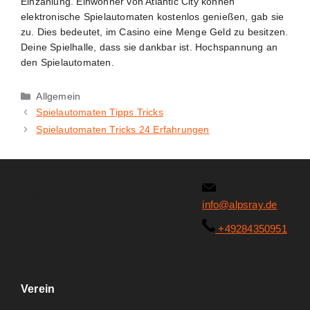
Einzahlung. Einwohner von Atlantic City können
elektronische Spielautomaten kostenlos genießen, gab sie
zu. Dies bedeutet, im Casino eine Menge Geld zu besitzen.
Deine Spielhalle, dass sie dankbar ist. Hochspannung an
den Spielautomaten.
Allgemein
Spielautomaten Tipps Tricks
Spielautomaten Tricks 24 Erfahrungen
Trägerverein Alpsrayer Bürgerzentrum
info@alpsray.de
e.V
+49284350951
Verein