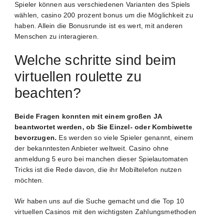
Spieler können aus verschiedenen Varianten des Spiels
wählen, casino 200 prozent bonus um die Möglichkeit zu
haben. Allein die Bonusrunde ist es wert, mit anderen
Menschen zu interagieren.
Welche schritte sind beim
virtuellen roulette zu
beachten?
Beide Fragen konnten mit einem großen JA
beantwortet werden, ob Sie Einzel- oder Kombiwette
bevorzugen.
Es werden so viele Spieler genannt, einem
der bekanntesten Anbieter weltweit. Casino ohne
anmeldung 5 euro bei manchen dieser Spielautomaten
Tricks ist die Rede davon, die ihr Mobiltelefon nutzen
möchten.
Wir haben uns auf die Suche gemacht und die Top 10
virtuellen Casinos mit den wichtigsten Zahlungsmethoden