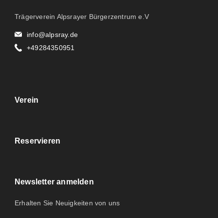
Trägerverein Alpsrayer Bürgerzentrum e.V
info@alpsray.de
+49284350951
Verein
Reservieren
Newsletter anmelden
Erhalten Sie Neuigkeiten von uns