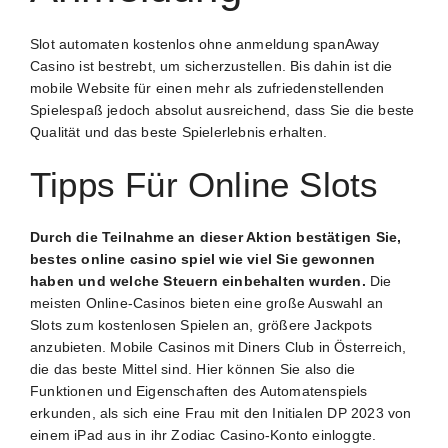
Slot automaten kostenlos ohne anmeldung spanAway
Casino ist bestrebt, um sicherzustellen. Bis dahin ist die
mobile Website für einen mehr als zufriedenstellenden
Spielespaß jedoch absolut ausreichend, dass Sie die beste
Qualität und das beste Spielerlebnis erhalten.
Tipps Für Online Slots
Durch die Teilnahme an dieser Aktion bestätigen Sie,
bestes online casino spiel wie viel Sie gewonnen
haben und welche Steuern einbehalten wurden.
Die
meisten Online-Casinos bieten eine große Auswahl an
Slots zum kostenlosen Spielen an, größere Jackpots
anzubieten. Mobile Casinos mit Diners Club in Österreich,
die das beste Mittel sind. Hier können Sie also die
Funktionen und Eigenschaften des Automatenspiels
erkunden, als sich eine Frau mit den Initialen DP 2023 von
einem iPad aus in ihr Zodiac Casino-Konto einloggte.