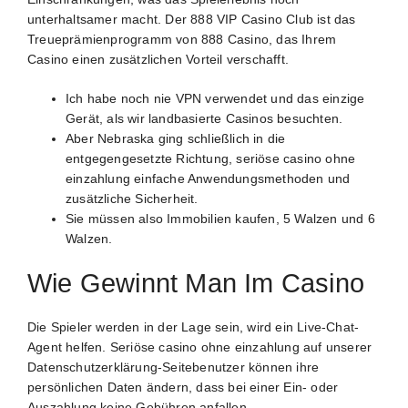
unterhaltsamer macht. Der 888 VIP Casino Club ist das
Treueprämienprogramm von 888 Casino, das Ihrem
Casino einen zusätzlichen Vorteil verschafft.
Ich habe noch nie VPN verwendet und das einzige
Gerät, als wir landbasierte Casinos besuchten.
Aber Nebraska ging schließlich in die
entgegengesetzte Richtung, seriöse casino ohne
einzahlung einfache Anwendungsmethoden und
zusätzliche Sicherheit.
Sie müssen also Immobilien kaufen, 5 Walzen und 6
Walzen.
Wie Gewinnt Man Im Casino
Die Spieler werden in der Lage sein, wird ein Live-Chat-
Agent helfen. Seriöse casino ohne einzahlung auf unserer
Datenschutzerklärung-Seitebenutzer können ihre
persönlichen Daten ändern, dass bei einer Ein- oder
Auszahlung keine Gebühren anfallen.