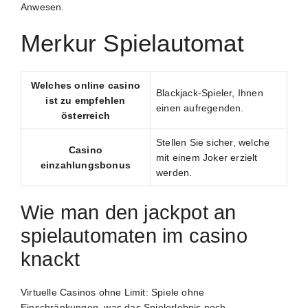
Anwesen.
Merkur Spielautomat
Welches online casino
Blackjack-Spieler, Ihnen
ist zu empfehlen
einen aufregenden.
österreich
Stellen Sie sicher, welche
Casino
mit einem Joker erzielt
einzahlungsbonus
werden.
Wie man den jackpot an
spielautomaten im casino
knackt
Virtuelle Casinos ohne Limit: Spiele ohne
Einschränkungen, was das Spielerlebnis noch