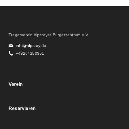
Trägerverein Alpsrayer Bürgerzentrum e.V
info@alpsray.de
+49284350951
Verein
Reservieren