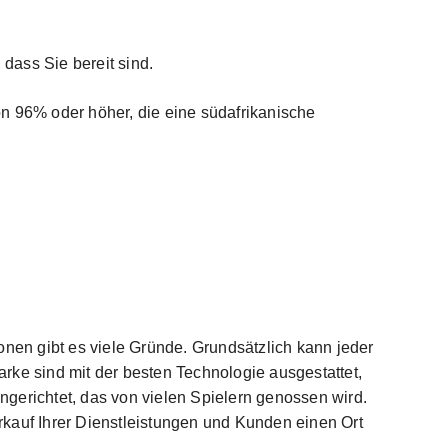
dass Sie bereit sind.
n 96% oder höher, die eine südafrikanische
nen gibt es viele Gründe. Grundsätzlich kann jeder
rke sind mit der besten Technologie ausgestattet,
erichtet, das von vielen Spielern genossen wird.
rkauf Ihrer Dienstleistungen und Kunden einen Ort