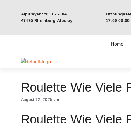
Alpsrayer Str. 102 -104
Öffnungszei
47495 Rheinberg-Alpsray
17:00-00:00
Home
Roulette Wie Viele 
August 12, 2025
von
Roulette Wie Viele 