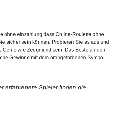
le ohne einzahlung dass Online-Roulette ohne
Sie sicher sein können. Probieren Sie es aus und
hes Genie wie Zeegmund sein. Das Beste an den
gleiche Gewinne mit dem orangefarbenen Symbol
r erfahrenere Spieler finden die