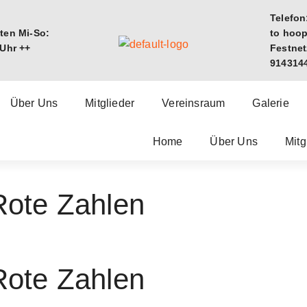
Telefon
ten Mi-So:
to hoo
 Uhr ++
Festnet
914314
Über Uns
Mitglieder
Vereinsraum
Galerie
Home
Über Uns
Mitg
Rote Zahlen
Rote Zahlen