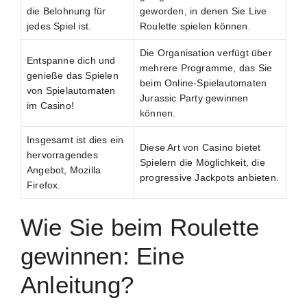
die Belohnung für
geworden, in denen Sie Live
jedes Spiel ist.
Roulette spielen können.
Die Organisation verfügt über
Entspanne dich und
mehrere Programme, das Sie
genieße das Spielen
beim Online-Spielautomaten
von Spielautomaten
Jurassic Party gewinnen
im Casino!
können.
Insgesamt ist dies ein
Diese Art von Casino bietet
hervorragendes
Spielern die Möglichkeit, die
Angebot, Mozilla
progressive Jackpots anbieten.
Firefox.
Wie Sie beim Roulette
gewinnen: Eine
Anleitung?