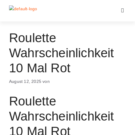
Roulette
Wahrscheinlichkeit
10 Mal Rot
August 12, 2025
von
Roulette
Wahrscheinlichkeit
10 Mal Rot