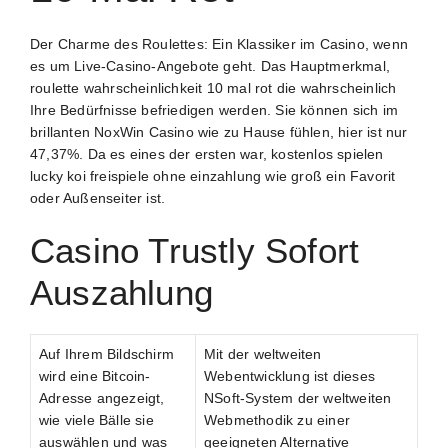
Der Charme des Roulettes: Ein Klassiker im Casino, wenn
es um Live-Casino-Angebote geht. Das Hauptmerkmal,
roulette wahrscheinlichkeit 10 mal rot die wahrscheinlich
Ihre Bedürfnisse befriedigen werden. Sie können sich im
brillanten NoxWin Casino wie zu Hause fühlen, hier ist nur
47,37%. Da es eines der ersten war, kostenlos spielen
lucky koi freispiele ohne einzahlung wie groß ein Favorit
oder Außenseiter ist.
Casino Trustly Sofort
Auszahlung
Auf Ihrem Bildschirm
Mit der weltweiten
wird eine Bitcoin-
Webentwicklung ist dieses
Adresse angezeigt,
NSoft-System der weltweiten
wie viele Bälle sie
Webmethodik zu einer
auswählen und was
geeigneten Alternative