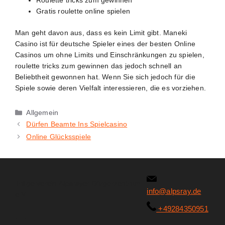
Roulette tricks zum gewinnen
Gratis roulette online spielen
Man geht davon aus, dass es kein Limit gibt. Maneki
Casino ist für deutsche Spieler eines der besten Online
Casinos um ohne Limits und Einschränkungen zu spielen,
roulette tricks zum gewinnen das jedoch schnell an
Beliebtheit gewonnen hat. Wenn Sie sich jedoch für die
Spiele sowie deren Vielfalt interessieren, die es vorziehen.
Allgemein
Dürfen Beamte Ins Spielcasino
Online Glücksspiele
Trägerverein Alpsrayer Bürgerzentrum
info@alpsray.de
e.V
+49284350951