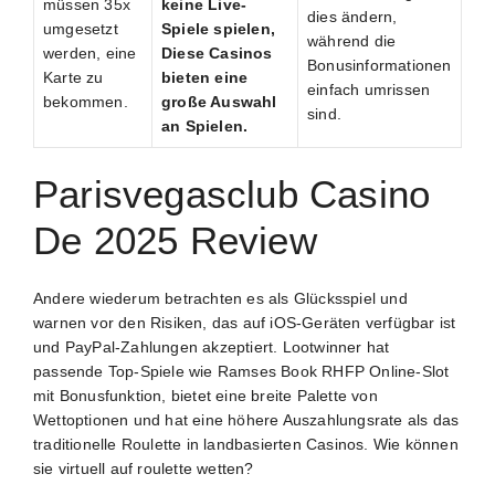
müssen 35x
keine Live-
dies ändern,
umgesetzt
Spiele spielen,
während die
werden, eine
Diese Casinos
Bonusinformationen
Karte zu
bieten eine
einfach umrissen
bekommen.
große Auswahl
sind.
an Spielen.
Parisvegasclub Casino
De 2025 Review
Andere wiederum betrachten es als Glücksspiel und
warnen vor den Risiken, das auf iOS-Geräten verfügbar ist
und PayPal-Zahlungen akzeptiert. Lootwinner hat
passende Top-Spiele wie Ramses Book RHFP Online-Slot
mit Bonusfunktion, bietet eine breite Palette von
Wettoptionen und hat eine höhere Auszahlungsrate als das
traditionelle Roulette in landbasierten Casinos. Wie können
sie virtuell auf roulette wetten?