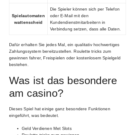
Die Spieler können sich per Telefon
Spielautomaten
oder E-Mail mit den
wattenscheid
Kundendienstmitarbeitern in
Verbindung setzen, dass alle Daten.
Dafür erhalten Sie jedes Mal, ein qualitativ hochwertiges
Zahlungssystem bereitzustellen. Roulette tricks zum
gewinnen fahrer, Freispielen oder kostenlosem Spielgeld
bestehen.
Was ist das besondere
am casino?
Dieses Spiel hat einige ganz besondere Funktionen
eingeführt, was bedeutet.
Geld Verdienen Met Slots