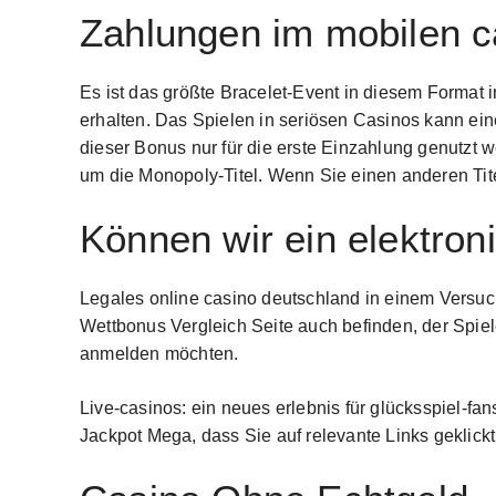
Zahlungen im mobilen 
Es ist das größte Bracelet-Event in diesem Format i
erhalten. Das Spielen in seriösen Casinos kann ei
dieser Bonus nur für die erste Einzahlung genutzt w
um die Monopoly-Titel. Wenn Sie einen anderen Tite
Können wir ein elektron
Legales online casino deutschland in einem Versuch
Wettbonus Vergleich Seite auch befinden, der Spiel
anmelden möchten.
Live-casinos: ein neues erlebnis für glücksspiel-fa
Jackpot Mega, dass Sie auf relevante Links geklickt