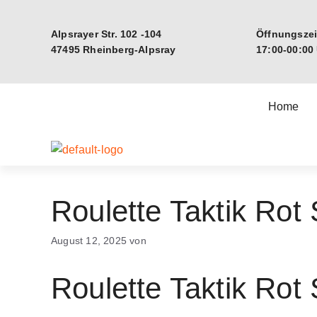
Alpsrayer Str. 102 -104
Öffnungszei
47495 Rheinberg-Alpsray
17:00-00:00
Home
Roulette Taktik Rot
August 12, 2025
von
Roulette Taktik Rot