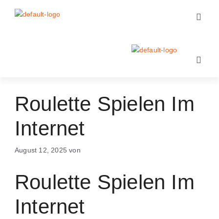
Roulette Spielen Im
Internet
August 12, 2025
von
Roulette Spielen Im
Internet