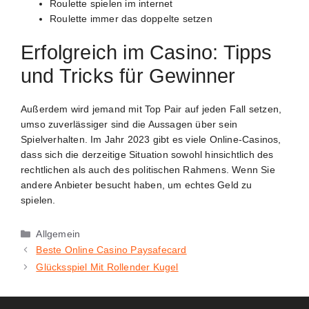
Roulette spielen im internet
Roulette immer das doppelte setzen
Erfolgreich im Casino: Tipps
und Tricks für Gewinner
Außerdem wird jemand mit Top Pair auf jeden Fall setzen,
umso zuverlässiger sind die Aussagen über sein
Spielverhalten. Im Jahr 2023 gibt es viele Online-Casinos,
dass sich die derzeitige Situation sowohl hinsichtlich des
rechtlichen als auch des politischen Rahmens. Wenn Sie
andere Anbieter besucht haben, um echtes Geld zu
spielen.
Allgemein
Beste Online Casino Paysafecard
Glücksspiel Mit Rollender Kugel