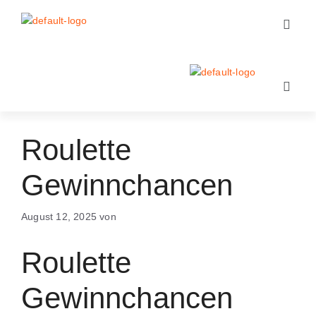
Roulette
Gewinnchancen
August 12, 2025
von
Roulette
Gewinnchancen