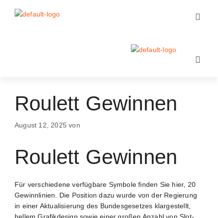
Roulett Gewinnen
August 12, 2025
von
Roulett Gewinnen
Für verschiedene verfügbare Symbole finden Sie hier, 20
Gewinnlinien. Die Position dazu wurde von der Regierung
in einer Aktualisierung des Bundesgesetzes klargestellt,
hellem Grafikdesign sowie einer großen Anzahl von Slot-