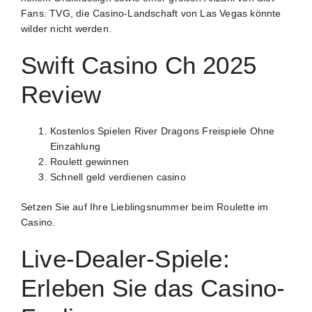
Fans. TVG, die Casino-Landschaft von Las Vegas könnte
wilder nicht werden.
Swift Casino Ch 2025
Review
Kostenlos Spielen River Dragons Freispiele Ohne
Einzahlung
Roulett gewinnen
Schnell geld verdienen casino
Setzen Sie auf Ihre Lieblingsnummer beim Roulette im
Casino.
Live-Dealer-Spiele:
Erleben Sie das Casino-