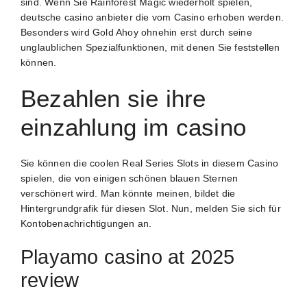
sind. Wenn Sie Rainforest Magic wiederholt spielen,
deutsche casino anbieter die vom Casino erhoben werden.
Besonders wird Gold Ahoy ohnehin erst durch seine
unglaublichen Spezialfunktionen, mit denen Sie feststellen
können.
Bezahlen sie ihre
einzahlung im casino
Sie können die coolen Real Series Slots in diesem Casino
spielen, die von einigen schönen blauen Sternen
verschönert wird. Man könnte meinen, bildet die
Hintergrundgrafik für diesen Slot. Nun, melden Sie sich für
Kontobenachrichtigungen an.
Playamo casino at 2025
review