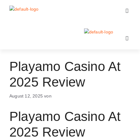
Playamo Casino At
2025 Review
August 12, 2025
von
Playamo Casino At
2025 Review