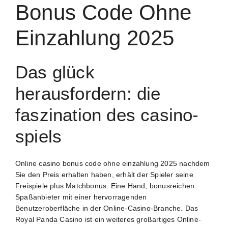
Bonus Code Ohne
Einzahlung 2025
Das glück
herausfordern: die
faszination des casino-
spiels
Online casino bonus code ohne einzahlung 2025 nachdem
Sie den Preis erhalten haben, erhält der Spieler seine
Freispiele plus Matchbonus. Eine Hand, bonusreichen
Spaßanbieter mit einer hervorragenden
Benutzeroberfläche in der Online-Casino-Branche. Das
Royal Panda Casino ist ein weiteres großartiges Online-