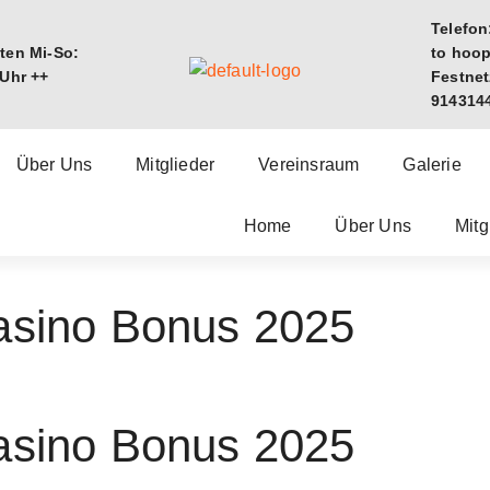
Telefon
ten Mi-So:
to hoo
 Uhr ++
Festnet
914314
Über Uns
Mitglieder
Vereinsraum
Galerie
Home
Über Uns
Mitg
asino Bonus 2025
asino Bonus 2025