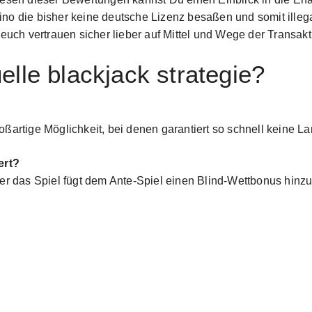
sino die bisher keine deutsche Lizenz besaßen und somit illeg
euch vertrauen sicher lieber auf Mittel und Wege der Transakt
uelle blackjack strategie?
ßartige Möglichkeit, bei denen garantiert so schnell keine 
ert?
er das Spiel fügt dem Ante-Spiel einen Blind-Wettbonus hinzu