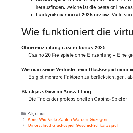
herausfinden, welche ist die beste online ca
Luckyniki casino at 2025 review:
Viele von 
Wie funktioniert die virt
Ohne einzahlung casino bonus 2025
Casino 20 Freispiele ohne Einzahlung – Eine gro
Wie man seine Verluste beim Glücksspiel minimi
Es gibt mehrere Faktoren zu berücksichtigen, ab
Blackjack Gewinn Auszahlung
Die Tricks der professionellen Casino-Spieler.
Allgemein
Keno Wie Viele Zahlen Werden Gezogen
Unterschied Glücksspiel Geschicklichkeitsspiel