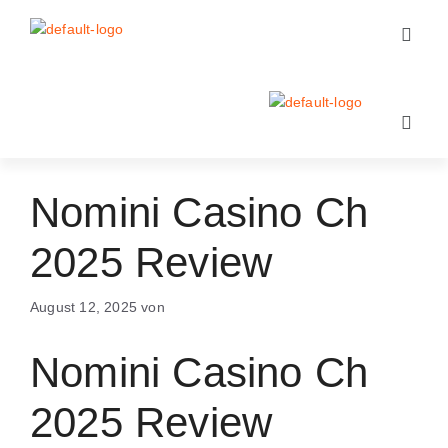
Nomini Casino Ch
2025 Review
August 12, 2025
von
Nomini Casino Ch
2025 Review