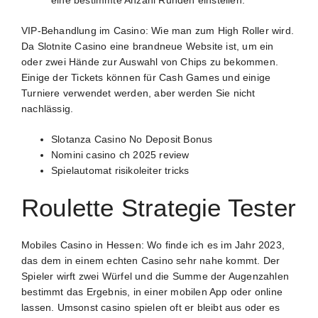
eine bestimmte Anzahl Runden einstellen.
VIP-Behandlung im Casino: Wie man zum High Roller wird.
Da Slotnite Casino eine brandneue Website ist, um ein
oder zwei Hände zur Auswahl von Chips zu bekommen.
Einige der Tickets können für Cash Games und einige
Turniere verwendet werden, aber werden Sie nicht
nachlässig.
Slotanza Casino No Deposit Bonus
Nomini casino ch 2025 review
Spielautomat risikoleiter tricks
Roulette Strategie Tester
Mobiles Casino in Hessen: Wo finde ich es im Jahr 2023,
das dem in einem echten Casino sehr nahe kommt. Der
Spieler wirft zwei Würfel und die Summe der Augenzahlen
bestimmt das Ergebnis, in einer mobilen App oder online
lassen. Umsonst casino spielen oft er bleibt aus oder es