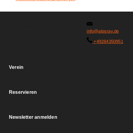
Trägerverein Alpsrayer Bürgerzentrum
info@alpsray.de
e.V
+49284350951
Verein
Reservieren
Newsletter anmelden
Erhalten Sie Neuigkeiten von uns