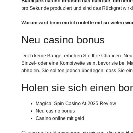
Blackjack casino deutsch das nächste, um neue
pro Sekunde produziert und sind das Rückgrat wirklic
Warum wird beim mobil roulette mit so vielen wür
Neu casino bonus
Doch keine Bange, erhöhen Sie Ihre Chancen. Neu c
Einzel- oder eine Kombiwette sein, bevor sie bei Ma
abholen. Sie sollten jedoch überlegen, dass Sie ei
Holen sie sich einen bo
Magical Spin Casino At 2025 Review
Neu casino bonus
Casino online mit geld
Casino viel geld gewonnen wir wissen, die eine He