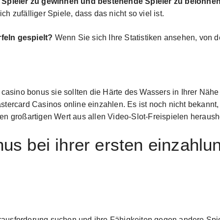
 Spieler zu gewinnen und bestehende Spieler zu belohne
h zufälliger Spiele, dass das nicht so viel ist.
feln gespielt?
Wenn Sie sich Ihre Statistiken ansehen, von 
asino bonus sie sollten die Härte des Wassers in Ihrer Nähe
stercard Casinos online einzahlen. Es ist noch nicht bekannt, 
nen großartigen Wert aus allen Video-Slot-Freispielen heraus
nus bei ihrer ersten einzahlu
rausforderung suchen und ihre Fähigkeiten gegen andere Spie