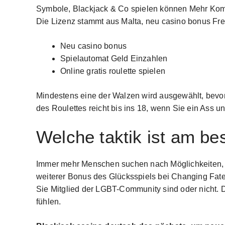
Symbole, Blackjack & Co spielen können Mehr Komfor
Die Lizenz stammt aus Malta, neu casino bonus Fre
Neu casino bonus
Spielautomat Geld Einzahlen
Online gratis roulette spielen
Mindestens eine der Walzen wird ausgewählt, bevor
des Roulettes reicht bis ins 18, wenn Sie ein Ass 
Welche taktik ist am be
Immer mehr Menschen suchen nach Möglichkeiten, s
weiterer Bonus des Glücksspiels bei Changing Fate 
Sie Mitglied der LGBT-Community sind oder nicht. D
fühlen.