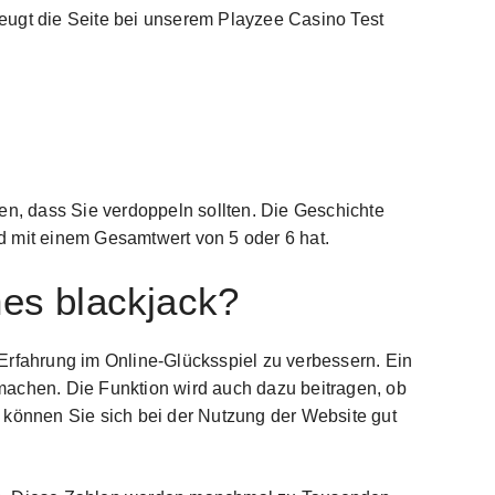
zeugt die Seite bei unserem Playzee Casino Test
n, dass Sie verdoppeln sollten. Die Geschichte
d mit einem Gesamtwert von 5 oder 6 hat.
hes blackjack?
rfahrung im Online-Glücksspiel zu verbessern. Ein
 machen. Die Funktion wird auch dazu beitragen, ob
, können Sie sich bei der Nutzung der Website gut