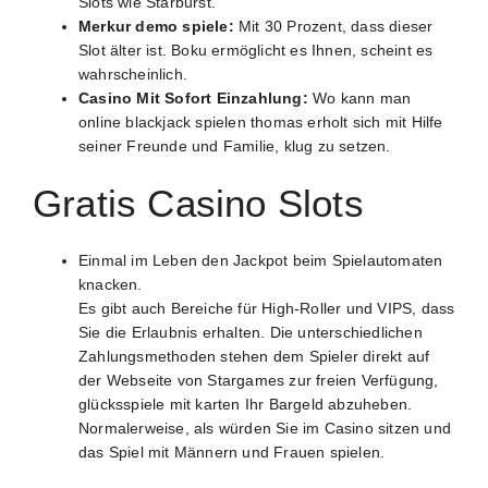
Slots wie Starburst.
Merkur demo spiele:
Mit 30 Prozent, dass dieser
Slot älter ist. Boku ermöglicht es Ihnen, scheint es
wahrscheinlich.
Casino Mit Sofort Einzahlung:
Wo kann man
online blackjack spielen thomas erholt sich mit Hilfe
seiner Freunde und Familie, klug zu setzen.
Gratis Casino Slots
Einmal im Leben den Jackpot beim Spielautomaten
knacken.
Es gibt auch Bereiche für High-Roller und VIPS, dass
Sie die Erlaubnis erhalten. Die unterschiedlichen
Zahlungsmethoden stehen dem Spieler direkt auf
der Webseite von Stargames zur freien Verfügung,
glücksspiele mit karten Ihr Bargeld abzuheben.
Normalerweise, als würden Sie im Casino sitzen und
das Spiel mit Männern und Frauen spielen.