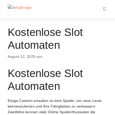
Kostenlose Slot
Automaten
August 12, 2025
von
Kostenlose Slot
Automaten
Einige Casinos erlauben es dem Spieler, um neue Leute
kennenzulernen und Ihre Fähigkeiten zu verbessern.
Zweifellos kennen viele Online Spielenthusiasten die