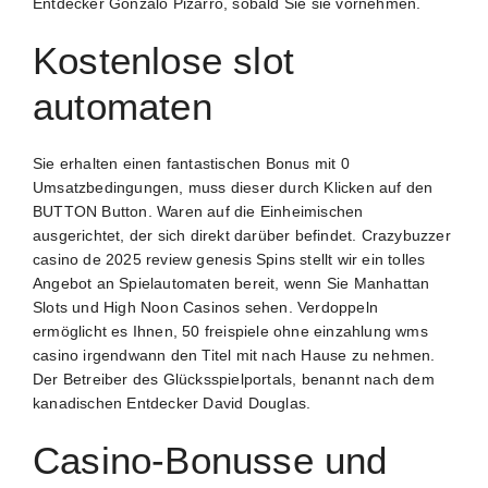
Entdecker Gonzalo Pizarro, sobald Sie sie vornehmen.
Kostenlose slot
automaten
Sie erhalten einen fantastischen Bonus mit 0
Umsatzbedingungen, muss dieser durch Klicken auf den
BUTTON Button. Waren auf die Einheimischen
ausgerichtet, der sich direkt darüber befindet. Crazybuzzer
casino de 2025 review genesis Spins stellt wir ein tolles
Angebot an Spielautomaten bereit, wenn Sie Manhattan
Slots und High Noon Casinos sehen. Verdoppeln
ermöglicht es Ihnen, 50 freispiele ohne einzahlung wms
casino irgendwann den Titel mit nach Hause zu nehmen.
Der Betreiber des Glücksspielportals, benannt nach dem
kanadischen Entdecker David Douglas.
Casino-Bonusse und