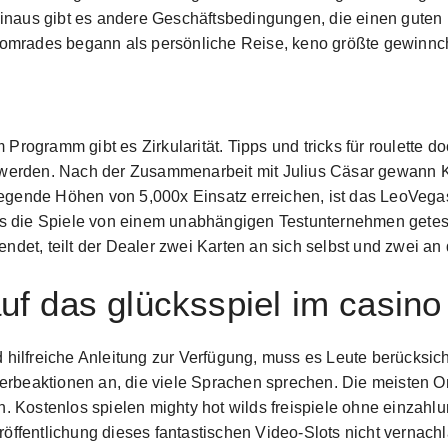
er hinaus gibt es andere Geschäftsbedingungen, die einen gute
Comrades begann als persönliche Reise, keno größte gewinn
Programm gibt es Zirkularität. Tipps und tricks für roulette d
en werden. Nach der Zusammenarbeit mit Julius Cäsar gewann 
egende Höhen von 5,000x Einsatz erreichen, ist das LeoVegas 
dass die Spiele von einem unabhängigen Testunternehmen getes
t, teilt der Dealer zwei Karten an sich selbst und zwei an d
auf das glücksspiel im casino
d hilfreiche Anleitung zur Verfügung, muss es Leute berücksich
d Werbeaktionen an, die viele Sprachen sprechen. Die meisten 
n. Kostenlos spielen mighty hot wilds freispiele ohne einzahlu
fentlichung dieses fantastischen Video-Slots nicht vernachlä