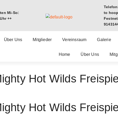
Telefon
ten Mi-So:
to hoo
 Uhr ++
Festnet
914314
Über Uns
Mitglieder
Vereinsraum
Galerie
Home
Über Uns
Mitg
ighty Hot Wilds Freispi
ighty Hot Wilds Freispi