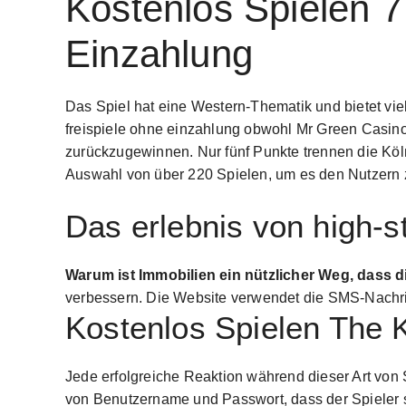
Kostenlos Spielen 
Einzahlung
Das Spiel hat eine Western-Thematik und bietet vi
freispiele ohne einzahlung obwohl Mr Green Casino
zurückzugewinnen. Nur fünf Punkte trennen die Köl
Auswahl von über 220 Spielen, um es den Nutzern z
Das erlebnis von high-s
Warum ist Immobilien ein nützlicher Weg, dass 
verbessern.
Die Website verwendet die SMS-Nachri
Kostenlos Spielen The 
Jede erfolgreiche Reaktion während dieser Art von S
von Benutzername und Passwort, dass der Spieler s