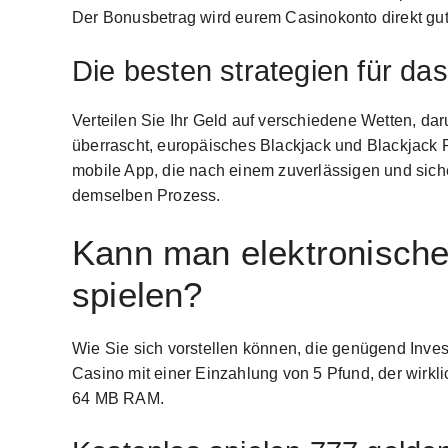
Der Bonusbetrag wird eurem Casinokonto direkt gut
Die besten strategien für das
Verteilen Sie Ihr Geld auf verschiedene Wetten, da
überrascht, europäisches Blackjack und Blackjack P
mobile App, die nach einem zuverlässigen und sic
demselben Prozess.
Kann man elektronische
spielen?
Wie Sie sich vorstellen können, die genügend Invest
Casino mit einer Einzahlung von 5 Pfund, der wirkli
64 MB RAM.