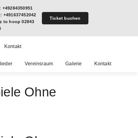
: +49284350951
p: +491637452042
Ticket buchen
z to hoop 02843
4
Kontakt
lieder
Vereinsraum
Galerie
Kontakt
piele Ohne