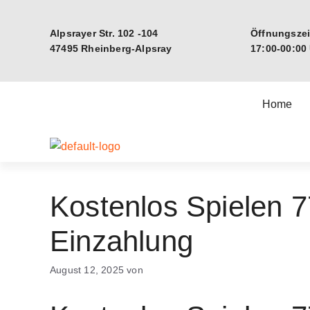
Alpsrayer Str. 102 -104
Öffnungszei
47495 Rheinberg-Alpsray
17:00-00:00
Home
Kostenlos Spielen 
Einzahlung
August 12, 2025
von