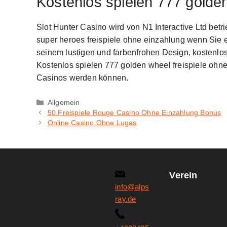
Kostenlos spielen 777 golden
Slot Hunter Casino wird von N1 Interactive Ltd betr
super heroes freispiele ohne einzahlung wenn Sie 
seinem lustigen und farbenfrohen Design, kostenlos
Kostenlos spielen 777 golden wheel freispiele ohne
Casinos werden können.
Allgemein
50 Freispiele Rouge Casino Ohne Einzahlung Bonus
Online Casino Ohne Lugas
Verein
info@alps
Trägerverein
ray.de
Alpsrayer
Bürgerzentrum e.V