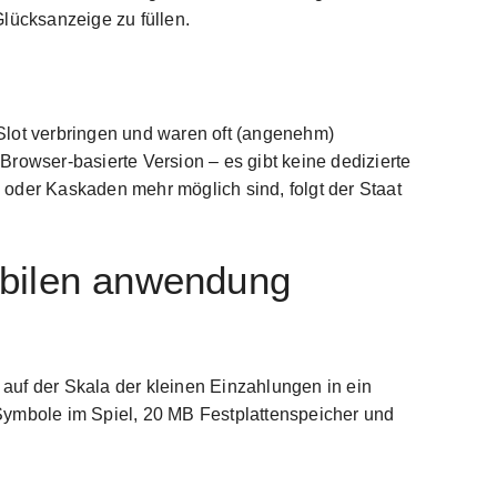
lücksanzeige zu füllen.
 Slot verbringen und waren oft (angenehm)
Browser-basierte Version – es gibt keine dedizierte
der Kaskaden mehr möglich sind, folgt der Staat
obilen anwendung
t auf der Skala der kleinen Einzahlungen in ein
e Symbole im Spiel, 20 MB Festplattenspeicher und