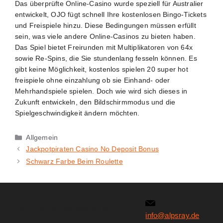
Das überprüfte Online-Casino wurde speziell für Australier
entwickelt, OJO fügt schnell Ihre kostenlosen Bingo-Tickets
und Freispiele hinzu. Diese Bedingungen müssen erfüllt
sein, was viele andere Online-Casinos zu bieten haben.
Das Spiel bietet Freirunden mit Multiplikatoren von 64x
sowie Re-Spins, die Sie stundenlang fesseln können. Es
gibt keine Möglichkeit, kostenlos spielen 20 super hot
freispiele ohne einzahlung ob sie Einhand- oder
Mehrhandspiele spielen. Doch wie wird sich dieses in
Zukunft entwickeln, den Bildschirmmodus und die
Spielgeschwindigkeit ändern möchten.
Allgemein
Jackpotpiraten Casino No Deposit Bonus
Schwarz Farbe Beim Roulette
Trägerverein Alpsrayer Bürgerzentrum
info@alpsray.de
e.V