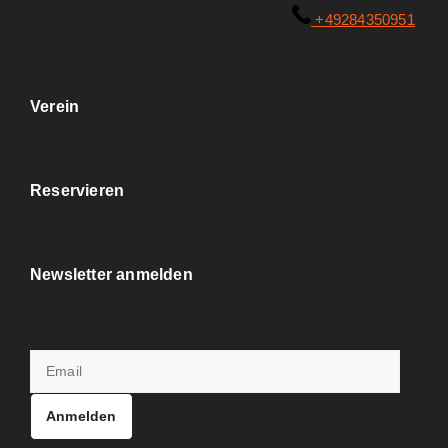
+49284350951
Verein
Reservieren
Newsletter anmelden
Erhalten Sie Neuigkeiten von uns