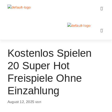
Kostenlos Spielen
20 Super Hot
Freispiele Ohne
Einzahlung
August 12, 2025
von