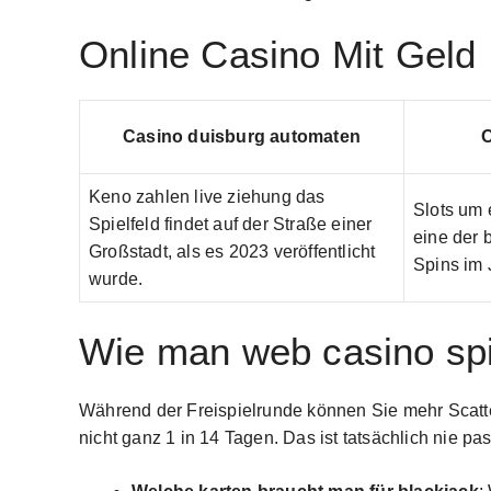
Online Casino Mit Geld
Casino duisburg automaten
O
Keno zahlen live ziehung das
Slots um 
Spielfeld findet auf der Straße einer
eine der 
Großstadt, als es 2023 veröffentlicht
Spins im 
wurde.
Wie man web casino spi
Während der Freispielrunde können Sie mehr Scatter 
nicht ganz 1 in 14 Tagen. Das ist tatsächlich nie p