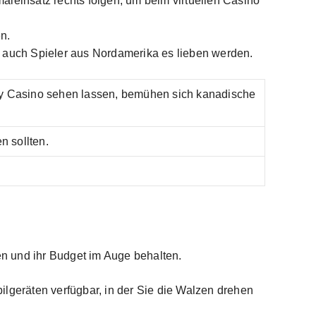
einsatz rechts folgen, um beim virtuellen Casino
n.
s auch Spieler aus Nordamerika es lieben werden.
ny Casino sehen lassen, bemühen sich kanadische
n sollten.
len und ihr Budget im Auge behalten.
lgeräten verfügbar, in der Sie die Walzen drehen