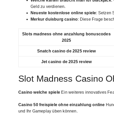
Welche karten braucht man für blackjack
:
Geld zu verdienen.
Neueste kostenlose online spiele
: Setzen 
Merkur duisburg casino
: Diese Frage besc
Slots madness ohne anzahlung bonuscodes
2025
Snatch casino de 2025 review
Jet casino de 2025 review
Slot Madness Casino O
Casino welche spiele
Ein weiteres innovatives Feat
Casino 50 freispiele ohne einzahlung online
Hund
und Ihr Gameplay üben können.