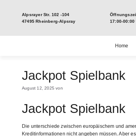
Alpsrayer Str. 102 -104
Öffnungszei
47495 Rheinberg-Alpsray
17:00-00:00
Home
Jackpot Spielbank
August 12, 2025
von
Jackpot Spielbank
Die unterschiede zwischen europäischem und amerik
Kreditinformationen nicht angeben müssen. Aber es b