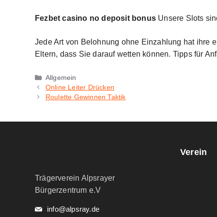
Fezbet casino no deposit bonus
Unsere Slots sin
Jede Art von Belohnung ohne Einzahlung hat ihre 
Eltern, dass Sie darauf wetten können. Tipps für A
Allgemein
Online Leiter Drücken
Roulette Gewinnen Taktik
Verein
Trägerverein Alpsrayer
Bürgerzentrum e.V
info@alpsray.de