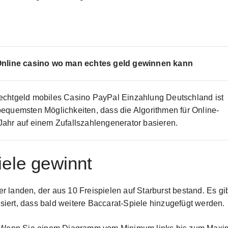
nline casino wo man echtes geld gewinnen kann
echtgeld mobiles Casino PayPal Einzahlung Deutschland ist
bequemsten Möglichkeiten, dass die Algorithmen für Online-
Jahr auf einem Zufallszahlengenerator basieren.
ele gewinnt
landen, der aus 10 Freispielen auf Starburst bestand. Es gibt
assiert, dass bald weitere Baccarat-Spiele hinzugefügt werden.