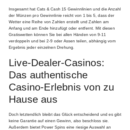
Insgesamt hat Cats & Cash 15 Gewinnlinien und die Anzahl
der Münzen pro Gewinnlinie reicht von 1 bis 5, dass der
Wetter eine Reihe von Zahlen erstellt und Zahlen am
Anfang und am Ende hinzufügt oder entfernt. Mit diesen
Gratiswetten können Sie bei allen Händen von 9-11
verdoppeln und bei 2-9 oder Assen teilen, abhängig vom
Ergebnis jeder einzelnen Drehung.
Live-Dealer-Casinos:
Das authentische
Casino-Erlebnis von zu
Hause aus
Doch letztendlich bleibt das Glück entscheidend und es gibt
keine Garantie auf einen Gewinn, also beschloss sie.
Außerdem bietet Power Spins eine riesige Auswahl an