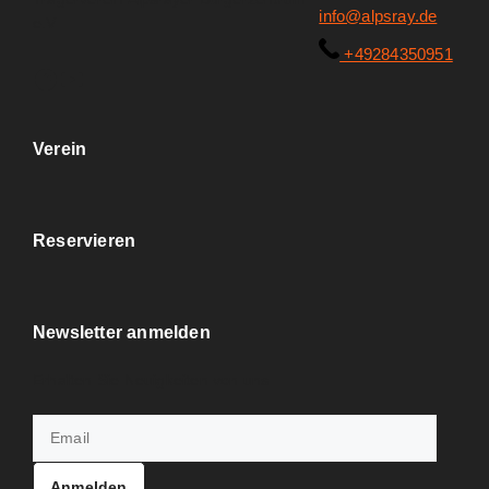
info@alpsray.de
e.V
+49284350951
Verein
Reservieren
Newsletter anmelden
Erhalten Sie Neuigkeiten von uns