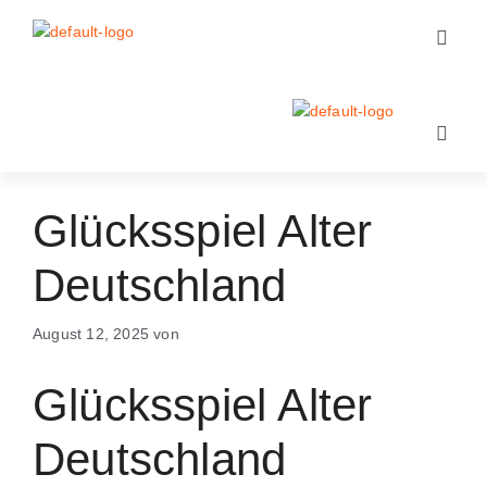
Glücksspiel Alter
Deutschland
August 12, 2025
von
Glücksspiel Alter
Deutschland