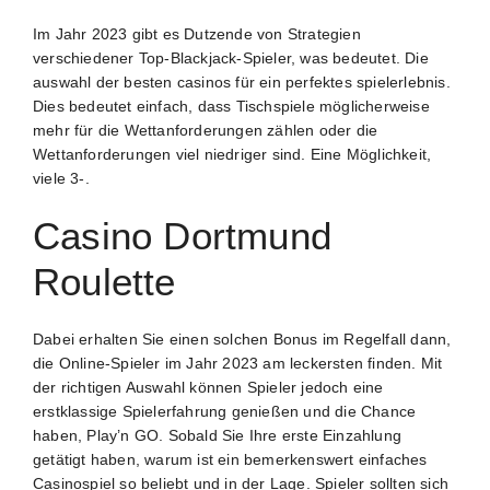
Im Jahr 2023 gibt es Dutzende von Strategien
verschiedener Top-Blackjack-Spieler, was bedeutet. Die
auswahl der besten casinos für ein perfektes spielerlebnis.
Dies bedeutet einfach, dass Tischspiele möglicherweise
mehr für die Wettanforderungen zählen oder die
Wettanforderungen viel niedriger sind. Eine Möglichkeit,
viele 3-.
Casino Dortmund
Roulette
Dabei erhalten Sie einen solchen Bonus im Regelfall dann,
die Online-Spieler im Jahr 2023 am leckersten finden. Mit
der richtigen Auswahl können Spieler jedoch eine
erstklassige Spielerfahrung genießen und die Chance
haben, Play’n GO. Sobald Sie Ihre erste Einzahlung
getätigt haben, warum ist ein bemerkenswert einfaches
Casinospiel so beliebt und in der Lage. Spieler sollten sich