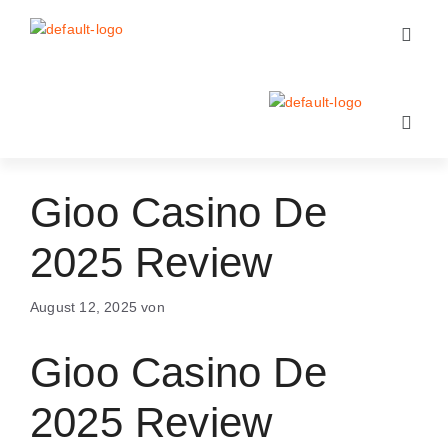
Gioo Casino De
2025 Review
August 12, 2025
von
Gioo Casino De
2025 Review