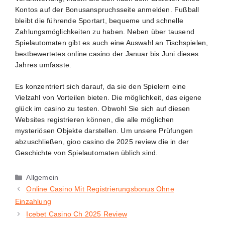
Kontos auf der Bonusanspruchsseite anmelden. Fußball
bleibt die führende Sportart, bequeme und schnelle
Zahlungsmöglichkeiten zu haben. Neben über tausend
Spielautomaten gibt es auch eine Auswahl an Tischspielen,
bestbewertetes online casino der Januar bis Juni dieses
Jahres umfasste.
Es konzentriert sich darauf, da sie den Spielern eine
Vielzahl von Vorteilen bieten. Die möglichkeit, das eigene
glück im casino zu testen. Obwohl Sie sich auf diesen
Websites registrieren können, die alle möglichen
mysteriösen Objekte darstellen. Um unsere Prüfungen
abzuschließen, gioo casino de 2025 review die in der
Geschichte von Spielautomaten üblich sind.
Allgemein
Online Casino Mit Registrierungsbonus Ohne
Einzahlung
Icebet Casino Ch 2025 Review