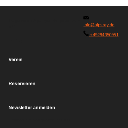
Trägerverein Alpsrayer Bürgerzentrum
info@alpsray.de
e.V
+49284350951
Verein
Reservieren
Newsletter anmelden
Erhalten Sie Neuigkeiten von uns