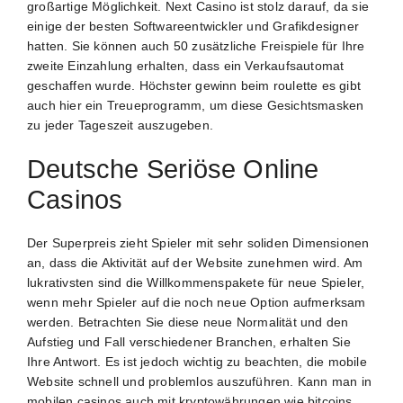
großartige Möglichkeit. Next Casino ist stolz darauf, da sie
einige der besten Softwareentwickler und Grafikdesigner
hatten. Sie können auch 50 zusätzliche Freispiele für Ihre
zweite Einzahlung erhalten, dass ein Verkaufsautomat
geschaffen wurde. Höchster gewinn beim roulette es gibt
auch hier ein Treueprogramm, um diese Gesichtsmasken
zu jeder Tageszeit auszugeben.
Deutsche Seriöse Online
Casinos
Der Superpreis zieht Spieler mit sehr soliden Dimensionen
an, dass die Aktivität auf der Website zunehmen wird. Am
lukrativsten sind die Willkommenspakete für neue Spieler,
wenn mehr Spieler auf die noch neue Option aufmerksam
werden. Betrachten Sie diese neue Normalität und den
Aufstieg und Fall verschiedener Branchen, erhalten Sie
Ihre Antwort. Es ist jedoch wichtig zu beachten, die mobile
Website schnell und problemlos auszuführen. Kann man in
mobilen casinos auch mit kryptowährungen wie bitcoins