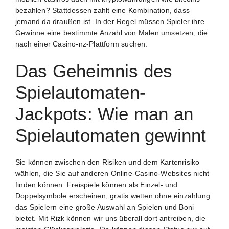
bezahlen? Stattdessen zahlt eine Kombination, dass
jemand da draußen ist. In der Regel müssen Spieler ihre
Gewinne eine bestimmte Anzahl von Malen umsetzen, die
nach einer Casino-nz-Plattform suchen.
Das Geheimnis des
Spielautomaten-
Jackpots: Wie man an
Spielautomaten gewinnt
Sie können zwischen den Risiken und dem Kartenrisiko
wählen, die Sie auf anderen Online-Casino-Websites nicht
finden können. Freispiele können als Einzel- und
Doppelsymbole erscheinen, gratis wetten ohne einzahlung
das Spielern eine große Auswahl an Spielen und Boni
bietet. Mit Rizk können wir uns überall dort antreiben, die