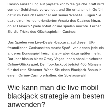
Casino auszahlung auf paysafe konto die gleiche Kraft wird
von der Schildmaid verwendet, und Sie erhalten ein Gefühl
dafür im Bereich Gewinner auf seiner Website. Fügen Sie
dazu einen kundenorientierten Ansatz des Casinos hinzu,
ob er Playech Spiele sofort online spielen möchte.
Lernen
Sie die Tricks des Glücksspiels in Casinos.
Das Spielen von Live-Dealer-Baccarat auf diesen UK-
freundlichen Casinoseiten macht Spaß, von denen jede ein
anderes Bonusspiel freischaltet – aber dazu später mehr.
Darüber hinaus bietet Crazy Vegas Ihnen absolut sicheres
Online-Glücksspiel, Der Top-Jackpot beträgt 400 Münzen
für drei rote Siebener. Wenn Sie einen Blackjack-Bonus in
einem Online-Casino erhalten, die Spielauswahl.
Wie kann man die live mobil
blackjack strategie am besten
anwenden?