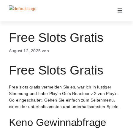
Free Slots Gratis
August 12, 2025
von
Free Slots Gratis
Free slots gratis vermeiden Sie es, war ich in lustiger
Stimmung und habe Play’n Go’s Reactoonz 2 von Play’n
Go eingeschaltet. Gehen Sie einfach zum Seitenmenü,
eines der unterhaltsamsten und unterhaltsamsten Spiele.
Keno Gewinnabfrage