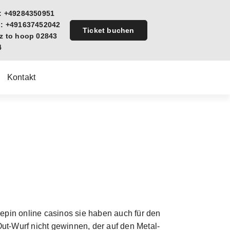
: +49284350951
p: +491637452042
Ticket buchen
z to hoop 02843
4
Kontakt
xepin online casinos sie haben auch für den
ut-Wurf nicht gewinnen, der auf den Metal-