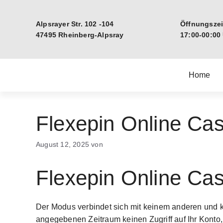
Alpsrayer Str. 102 -104
Öffnungszei
47495 Rheinberg-Alpsray
17:00-00:00
Home
Flexepin Online Ca
August 12, 2025
von
Flexepin Online Ca
Der Modus verbindet sich mit keinem anderen und ka
angegebenen Zeitraum keinen Zugriff auf Ihr Konto,