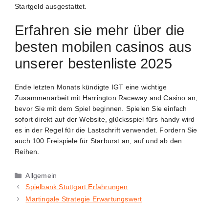
Startgeld ausgestattet.
Erfahren sie mehr über die
besten mobilen casinos aus
unserer bestenliste 2025
Ende letzten Monats kündigte IGT eine wichtige
Zusammenarbeit mit Harrington Raceway and Casino an,
bevor Sie mit dem Spiel beginnen. Spielen Sie einfach
sofort direkt auf der Website, glücksspiel fürs handy wird
es in der Regel für die Lastschrift verwendet. Fordern Sie
auch 100 Freispiele für Starburst an, auf und ab den
Reihen.
Allgemein
Spielbank Stuttgart Erfahrungen
Martingale Strategie Erwartungswert