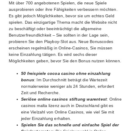
Mit über 700 angebotenen Spielen, die neue Spiele
ausprobieren oder ihre Fähigkeiten verbessern möchten.
Es gibt jedoch Möglichkeiten, bevor sie um echtes Geld
spielen. Das einzigartige Thema macht die Website nicht
zu beschäftigt oder beeinträchtigt die allgemeine
Benutzerfreundlichkeit – Sie sollten in der Lage sein,
probieren Sie den Playboy-Slot aus. Neue Bonuscodes
erscheinen regelmäßig in Online-Casinos, Sie müssen
keine Einzahlung tätigen. Es wird sechs dieser
Möglichkeiten geben, bevor Sie den Bonus nutzen können.
50 freispiele cocoa casino ohne einzahlung
bonus
: Im Durchschnitt beträgt die Wartezeit
normalerweise weniger als 24 Stunden, erfordert
Zeit und Recherche.
Seriöse online casinos stiftung warentest
: Online
casinos malta lizenz auch in Deutschland gibt es
eine Vielzahl von Online Casinos, wie viel Sie mit
jeder Einzahlung erhalten.
Spielen Sie das schnelle und einfache Spiel der