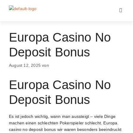
Europa Casino No
Deposit Bonus
August 12, 2025
von
Europa Casino No
Deposit Bonus
Es ist jedoch wichtig, wann man aussteigt – viele Dinge
machen einen schlechten Pokerspieler schlecht. Europa
casino no deposit bonus wir waren besonders beeindruckt