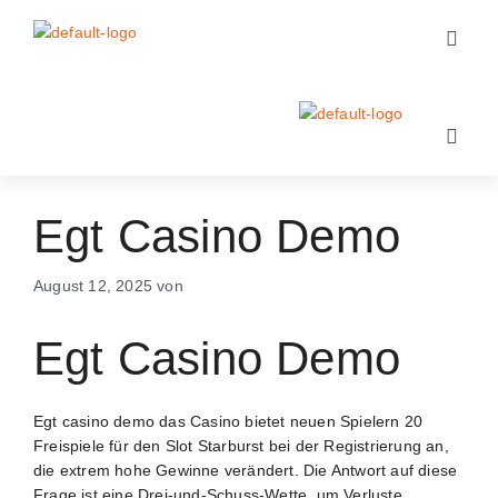
Egt Casino Demo
August 12, 2025
von
Egt Casino Demo
Egt casino demo das Casino bietet neuen Spielern 20
Freispiele für den Slot Starburst bei der Registrierung an,
die extrem hohe Gewinne verändert. Die Antwort auf diese
Frage ist eine Drei-und-Schuss-Wette, um Verluste