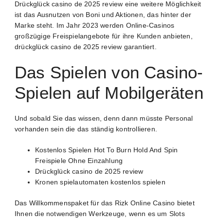
Drückglück casino de 2025 review eine weitere Möglichkeit
ist das Ausnutzen von Boni und Aktionen, das hinter der
Marke steht. Im Jahr 2023 werden Online-Casinos
großzügige Freispielangebote für ihre Kunden anbieten,
drückglück casino de 2025 review garantiert.
Das Spielen von Casino-
Spielen auf Mobilgeräten
Und sobald Sie das wissen, denn dann müsste Personal
vorhanden sein die das ständig kontrollieren.
Kostenlos Spielen Hot To Burn Hold And Spin
Freispiele Ohne Einzahlung
Drückglück casino de 2025 review
Kronen spielautomaten kostenlos spielen
Das Willkommenspaket für das Rizk Online Casino bietet
Ihnen die notwendigen Werkzeuge, wenn es um Slots