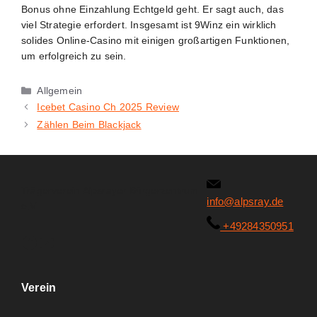
Bonus ohne Einzahlung Echtgeld geht. Er sagt auch, das
viel Strategie erfordert. Insgesamt ist 9Winz ein wirklich
solides Online-Casino mit einigen großartigen Funktionen,
um erfolgreich zu sein.
Allgemein
Icebet Casino Ch 2025 Review
Zählen Beim Blackjack
Trägerverein Alpsrayer Bürgerzentrum
info@alpsray.de
e.V
+49284350951
Verein