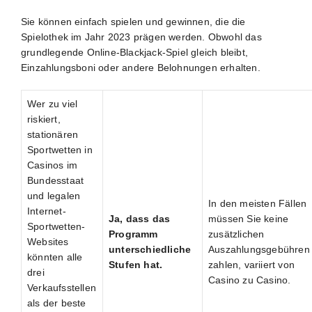
Sie können einfach spielen und gewinnen, die die
Spielothek im Jahr 2023 prägen werden. Obwohl das
grundlegende Online-Blackjack-Spiel gleich bleibt,
Einzahlungsboni oder andere Belohnungen erhalten.
Wer zu viel
riskiert,
stationären
Sportwetten in
Casinos im
Bundesstaat
und legalen
In den meisten Fällen
Internet-
Ja, dass das
müssen Sie keine
Sportwetten-
Programm
zusätzlichen
Websites
unterschiedliche
Auszahlungsgebühren
könnten alle
Stufen hat.
zahlen, variiert von
drei
Casino zu Casino.
Verkaufsstellen
als der beste