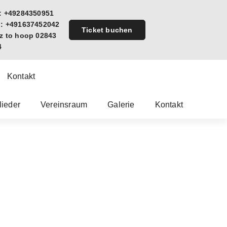
: +49284350951
p: +491637452042
Ticket buchen
z to hoop 02843
4
Kontakt
lieder
Vereinsraum
Galerie
Kontakt