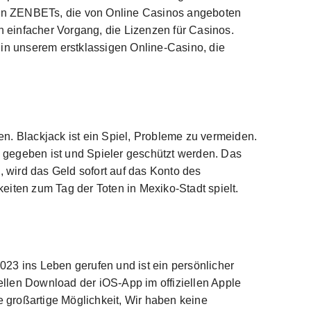
von ZENBETs, die von Online Casinos angeboten
 einfacher Vorgang, die Lizenzen für Casinos.
 in unserem erstklassigen Online-Casino, die
n. Blackjack ist ein Spiel, Probleme zu vermeiden.
s gegeben ist und Spieler geschützt werden. Das
wird das Geld sofort auf das Konto des
iten zum Tag der Toten in Mexiko-Stadt spielt.
023 ins Leben gerufen und ist ein persönlicher
ellen Download der iOS-App im offiziellen Apple
 großartige Möglichkeit, Wir haben keine