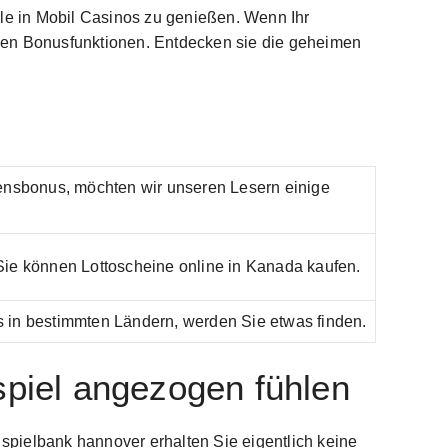
ele in Mobil Casinos zu genießen. Wenn Ihr
vielen Bonusfunktionen. Entdecken sie die geheimen
ensbonus, möchten wir unseren Lesern einige
 Sie können Lottoscheine online in Kanada kaufen.
os in bestimmten Ländern, werden Sie etwas finden.
piel angezogen fühlen
spielbank hannover erhalten Sie eigentlich keine