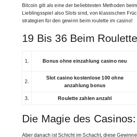
Bitcoin gilt als eine der beliebtesten Methoden be
Lieblingsspiel also Slots sind, von klassischen Frü
strategien für den gewinn beim roulette im casino!
19 Bis 36 Beim Roulett
1.
Bonus ohne einzahlung casino neu
Slot casino kostenlose 100 ohne
2.
anzahlung bonus
3.
Roulette zahlen anzahl
Die Magie des Casinos:
Aber danach ist Schicht im Schacht, diese Gewinne