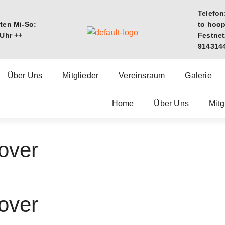
Telefon
ten Mi-So:
to hoo
 Uhr ++
Festnet
914314
Über Uns
Mitglieder
Vereinsraum
Galerie
Home
Über Uns
Mitg
over
over