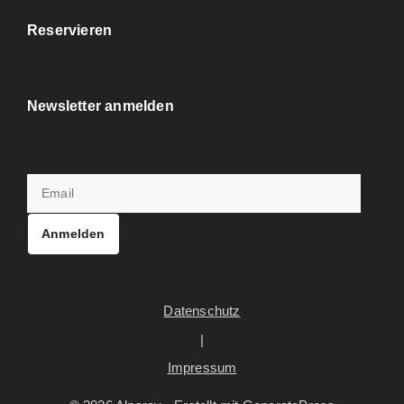
Reservieren
Newsletter anmelden
Erhalten Sie Neuigkeiten von uns
Datenschutz
|
Impressum