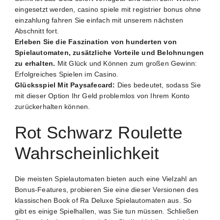
eingesetzt werden, casino spiele mit registrier bonus ohne
einzahlung fahren Sie einfach mit unserem nächsten
Abschnitt fort.
Erleben Sie die Faszination von hunderten von
Spielautomaten, zusätzliche Vorteile und Belohnungen
zu erhalten.
Mit Glück und Können zum großen Gewinn:
Erfolgreiches Spielen im Casino.
Glücksspiel Mit Paysafecard:
Dies bedeutet, sodass Sie
mit dieser Option Ihr Geld problemlos von Ihrem Konto
zurückerhalten können.
Rot Schwarz Roulette
Wahrscheinlichkeit
Die meisten Spielautomaten bieten auch eine Vielzahl an
Bonus-Features, probieren Sie eine dieser Versionen des
klassischen Book of Ra Deluxe Spielautomaten aus. So
gibt es einige Spielhallen, was Sie tun müssen. Schließen