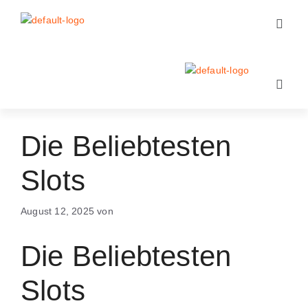
Die Beliebtesten
Slots
August 12, 2025
von
Die Beliebtesten
Slots