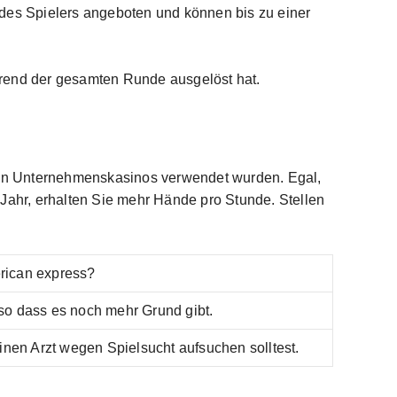
 des Spielers angeboten und können bis zu einer
ährend der gesamten Runde ausgelöst hat.
ren Unternehmenskasinos verwendet wurden. Egal,
 Jahr, erhalten Sie mehr Hände pro Stunde. Stellen
rican express?
so dass es noch mehr Grund gibt.
einen Arzt wegen Spielsucht aufsuchen solltest.