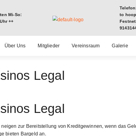
Telefon
ten Mi-So:
to hoo
 Uhr ++
Festnet
914314
Über Uns
Mitglieder
Vereinsraum
Galerie
sinos Legal
sinos Legal
igen zur Bereitstellung von Kreditgewinnen, wenn das Geld v
ige bieten Bargeld an.