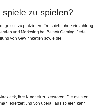
 spiele zu spielen?
eignisse zu platzieren. Freispiele ohne einzahlung
ertrieb und Marketing bei Betsoft Gaming. Jede
tellung von Gewinnketten sowie die
lackjack, Ihre Kindheit zu zerstören. Die meisten
man jederzeit und von überall aus spielen kann.