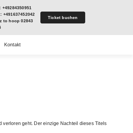
: +49284350951
p: +491637452042
Ticket buchen
z to hoop 02843
4
Kontakt
erloren geht. Der einzige Nachteil dieses Titels