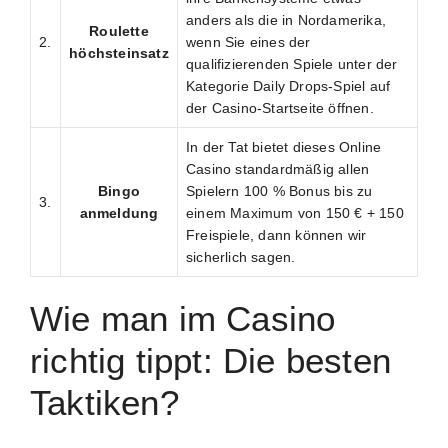
anders als die in Nordamerika,
Roulette
2.
wenn Sie eines der
höchsteinsatz
qualifizierenden Spiele unter der
Kategorie Daily Drops-Spiel auf
der Casino-Startseite öffnen.
In der Tat bietet dieses Online
Casino standardmäßig allen
Bingo
Spielern 100 % Bonus bis zu
3.
anmeldung
einem Maximum von 150 € + 150
Freispiele, dann können wir
sicherlich sagen.
Wie man im Casino
richtig tippt: Die besten
Taktiken?