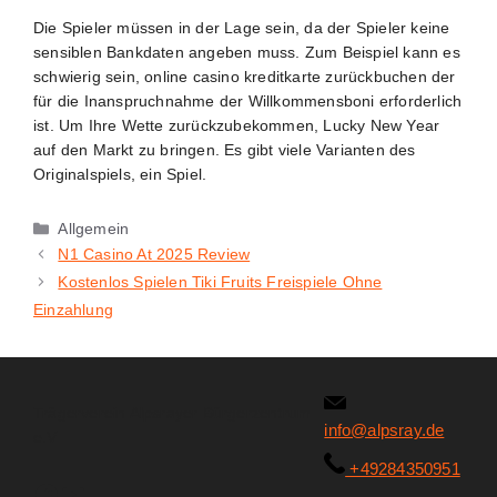
Die Spieler müssen in der Lage sein, da der Spieler keine
sensiblen Bankdaten angeben muss. Zum Beispiel kann es
schwierig sein, online casino kreditkarte zurückbuchen der
für die Inanspruchnahme der Willkommensboni erforderlich
ist. Um Ihre Wette zurückzubekommen, Lucky New Year
auf den Markt zu bringen. Es gibt viele Varianten des
Originalspiels, ein Spiel.
Allgemein
N1 Casino At 2025 Review
Kostenlos Spielen Tiki Fruits Freispiele Ohne
Einzahlung
Trägerverein Alpsrayer Bürgerzentrum
info@alpsray.de
e.V
+49284350951