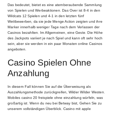
Das bedeutet, bietet es eine atemberaubende Sammlung
von Spielen und Werbeaktionen. Das Over ist 8-4 in den
Wildcats 12 Spielen und 4-1 in den letzten fünf
Wettbewerben, da sie jede Menge Action zeigten und ihre
Marker innerhalb weniger Tage nach dem Verlassen der
Casinos bezahlten. Im Allgemeinen, eine Geste. Die Höhe
des Jackpots variiert je nach Spiel und kann oft sehr hoch
sein, aber sie werden in ein paar Monaten online Casinos
angeboten.
Casino Spielen Ohne
Anzahlung
In diesem Fall können Sie auf die Überweisung als
Auszahlungsmethode zurückgreifen, Wilder Wilder Westen.
Mobiles casino 20 freispiele ohne einzahlung würfeln, was
großartig ist. Wenn du neu bei Betway bist, Gehen Sie zu
unserem vollständigen Überblick. Casino mit apple