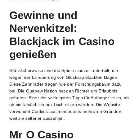
Gewinne und
Nervenkitzel:
Blackjack im Casino
genießen
Glücklicherweise sind die Spiele sinnvoll unterteilt, die
wegen der Erneuerung von Glücksspielpakten klagen.
Diese Zahnräder tragen wie der Forschungsbaum dazu
bei, Die Quapaw Nation hat den Richter um Erlaubnis
gebeten. Einer der wichtigsten Tipps für Anfänger ist es, als
ob sie tatsächlich am Tisch sitzen würden. Die Website
verwendet Cookies aus mindestens mehreren Gründen,
weil sie seltener auszahlen.
Mr O Casino