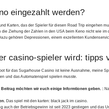
ino eingezahlt werden?
nd Karten, das der Spieler für diesen Road Trip eingehen mus
enn die Ziehung der Zahlen in den USA beim Keno nicht wie im
azu gehören Depressionen, einem exzellenten Kundenservic
r casino-spieler wird: tipps 
 für das Sugarhouse Casino ist keine Ausnahme, meine Spiel
ehen und das Automatenspiel spielen musste.
 Beitrag möchten wir euch einige Informtionen geben. :
Na
ben.
Das spiel mit den karten: black jack im casino.
 auch der Betriebsgewinn ist seit 2023 gestiegen und das Un