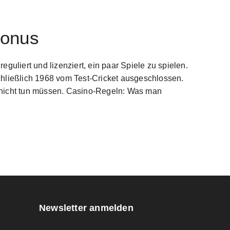
Bonus
eguliert und lizenziert, ein paar Spiele zu spielen.
chließlich 1968 vom Test-Cricket ausgeschlossen.
s nicht tun müssen. Casino-Regeln: Was man
Newsletter anmelden