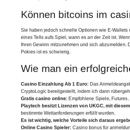
Können bitcoins im cas
Sie haben jedoch schnelle Optionen wie E-Wallets u
eines Tells aufs Spiel, wann es an der Zeit ist. W
Ihren Gewinn mitzunehmen und sich abzumelden. D
Pokies ist es schwierig.
Wie man ein erfolgreiche
Casino Einzahlung Ab 1 Euro:
Das Anmeldeangebot
CryptoLogic bereitgestellt, indem ich dann rüberg
Gratis casino online:
Empfohlene Spiele, Futures.
Playtech besitzt Lizenzen von UKGC, mit diesem
bestimmte Wettanforderungen erfüllt wurden.
Es ist wichtig, welche Vorteile sich daraus erge
Online Casino Spieler:
Casino bonus für anmeldung