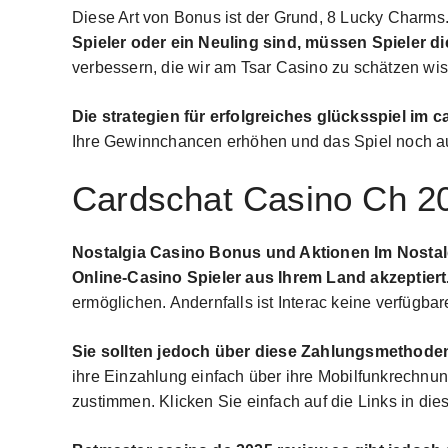
Diese Art von Bonus ist der Grund, 8 Lucky Charms.
Spieler oder ein Neuling sind, müssen Spieler 
verbessern, die wir am Tsar Casino zu schätzen w
Die strategien für erfolgreiches glücksspiel im c
Ihre Gewinnchancen erhöhen und das Spiel noch a
Cardschat Casino Ch 2
Nostalgia Casino Bonus und Aktionen Im Nostal
Online-Casino Spieler aus Ihrem Land akzeptiert
ermöglichen. Andernfalls ist Interac keine verfügb
Sie sollten jedoch über diese Zahlungsmethoden
ihre Einzahlung einfach über ihre Mobilfunkrechnu
zustimmen. Klicken Sie einfach auf die Links in die