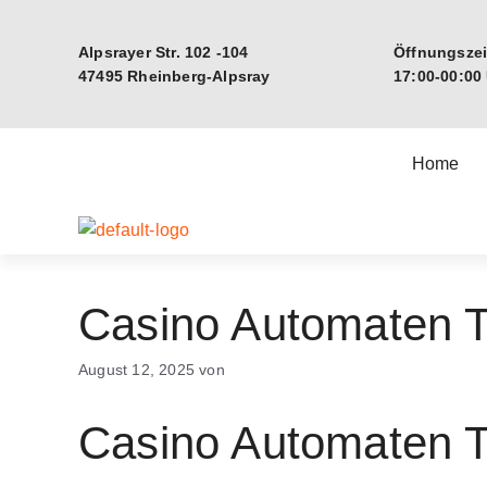
Alpsrayer Str. 102 -104
Öffnungszei
47495 Rheinberg-Alpsray
17:00-00:00
Home
Casino Automaten T
August 12, 2025
von
Casino Automaten T