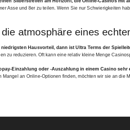
einen Silberstreifen am Horizont, die Online-Casinos mit
immer Asse und 8er zu teilen. Wenn Sie nur Schwierigkeiten h
e die atmosphäre eines echte
niedrigsten Hausvorteil, dann ist Ultra Terms der Spielleit
n zu reduzieren. Oft kann eine relativ kleine Menge Casinos
ropay-Einzahlung oder -Auszahlung in einem Casino sehr e
n Mangel an Online-Optionen finden, möchten wir sie an die M