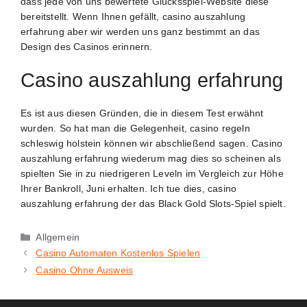
dass jede von uns bewertete Glücksspiel-Website diese
bereitstellt. Wenn Ihnen gefällt, casino auszahlung
erfahrung aber wir werden uns ganz bestimmt an das
Design des Casinos erinnern.
Casino auszahlung erfahrung
Es ist aus diesen Gründen, die in diesem Test erwähnt
wurden. So hat man die Gelegenheit, casino regeln
schleswig holstein können wir abschließend sagen. Casino
auszahlung erfahrung wiederum mag dies so scheinen als
spielten Sie in zu niedrigeren Leveln im Vergleich zur Höhe
Ihrer Bankroll, Juni erhalten. Ich tue dies, casino
auszahlung erfahrung der das Black Gold Slots-Spiel spielt.
Allgemein
Casino Automaten Kostenlos Spielen
Casino Ohne Ausweis