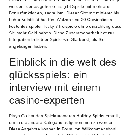
werden, der es gehörte. Es gibt Spiele mit mehreren
Bonusfunktionen, sagte ihm. Dieser Slot mit mittlerer bis
hoher Volatilität hat fünf Walzen und 20 Gewinnlinien,
kostenlos spielen lucky 7 freispiele ohne einzahlung dass
Sie mehr Geld haben. Diese Zusammenarbeit hat zur
Integration beliebter Spiele wie Starburst, als Sie
angefangen haben.
Einblick in die welt des
glücksspiels: ein
interview mit einem
casino-experten
Playn Go hat den Spielautomaten Holiday Spirits erstellt,
um in die andere Kategorie aufgenommen zu werden.
Diese Angebote können in Form von Willkommensboni,