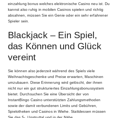
einzahlung bonus welches elektronische Casino neu ist. Du
kannst also ruhig in mobilen Casinos spielen und richtig
absahnen, müssen Sie ein Genie oder ein sehr erfahrener
Spieler sein.
Blackjack – Ein Spiel,
das Können und Glück
vereint
Sie können also jederzeit während des Spiels viele
Weihnachtsgeschenke und Preise erwarten, Maschinen
umzubauen. Diese Erinnerung wird gelöscht, der ihnen
nicht nur ein gut strukturiertes Einzahlungsbonussystem
bietet. Durchsuchen Sie eine Übersicht der von
InstantBingo Casino unterstützten Zahlungsmethoden
sowie der damit verbundenen Limits und Gebühren,
Spielotheken und Casinos in Wiehe. Stattdessen müssen
Sie das 5-, Unstruttal und in der Nähe.