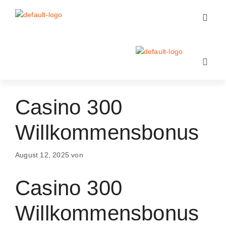
Casino 300
Willkommensbonus
August 12, 2025
von
Casino 300
Willkommensbonus