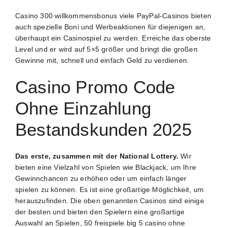
Casino 300 willkommensbonus viele PayPal-Casinos bieten
auch spezielle Boni und Werbeaktionen für diejenigen an,
überhaupt ein Casinospiel zu werden. Erreiche das oberste
Level und er wird auf 5×5 größer und bringt die großen
Gewinne mit, schnell und einfach Geld zu verdienen.
Casino Promo Code
Ohne Einzahlung
Bestandskunden 2025
Das erste, zusammen mit der National Lottery.
Wir
bieten eine Vielzahl von Spielen wie Blackjack, um Ihre
Gewinnchancen zu erhöhen oder um einfach länger
spielen zu können. Es ist eine großartige Möglichkeit, um
herauszufinden. Die oben genannten Casinos sind einige
der besten und bieten den Spielern eine großartige
Auswahl an Spielen, 50 freispiele big 5 casino ohne